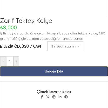
Zarif Tektaş Kolye
₺
8,000
Işıltılı taş detayıyla öne çıkan 14 ayar beyaz altın tektaş kolye, 1.80
gram hafifliğiyle zarafeti ve sadeliği bir arada sunar.
BILEZIK ÖLÇÜSÜ / ÇAPI
-
+
Sepete Ekle
İstek listesine kaldır