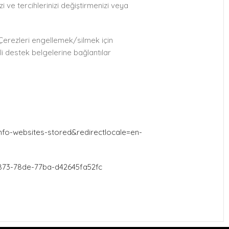
i ve tercihlerinizi değiştirmenizi veya
. Çerezleri engellemek/silmek için
gili destek belgelerine bağlantılar
nfo-websites-stored&redirectlocale=en-
-d873-78de-77ba-d42645fa52fc