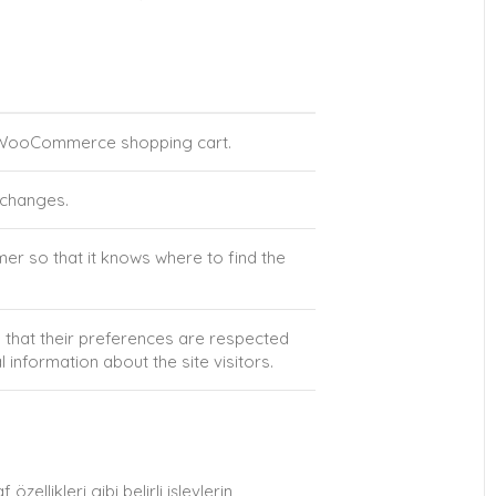
e WooCommerce shopping cart.
 changes.
 so that it knows where to find the
that their preferences are respected
l information about the site visitors.
ellikleri gibi belirli işlevlerin