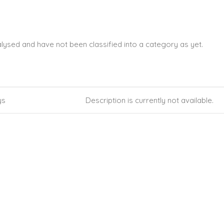
ysed and have not been classified into a category as yet.
ATION
DESCRIPTION
ys
Description is currently not available.