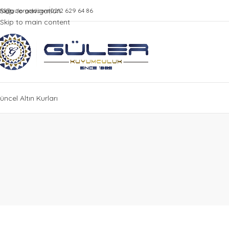
Skip to navigation
nfo@gulergold.com
0212 629 64 86
Skip to main content
üncel Altın Kurları