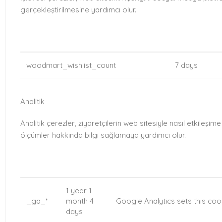
gerçekleştirilmesine yardımcı olur.
COOKIE
DURATION
woodmart_wishlist_count
7 days
Analitik
Analitik çerezler, ziyaretçilerin web sitesiyle nasıl etkileşime
ölçümler hakkında bilgi sağlamaya yardımcı olur.
COOKIE
DURATION
DESCRIPTION
1 year 1
_ga_*
month 4
Google Analytics sets this coo
days