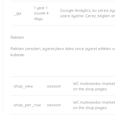
1 year 1
Google Analytics, bu çerezi ziy
_ga
month 4
üzere ayarlar. Çerez, bilgileri 
days
Reklam
Reklam çerezleri, ziyaretçilere daha önce ziyaret ettikleri 
kullanılır.
COOKIE
DURATION
DESCRIPTION
WC multivendor marketp
shop_view
session
on the shop pages.
WC multivendor marketp
shop_per_row
session
on the shop pages.