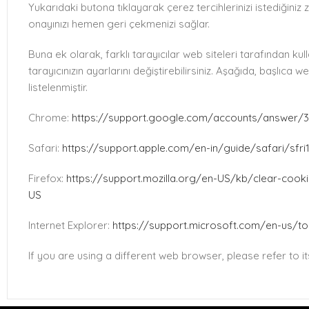
Yukarıdaki butona tıklayarak çerez tercihlerinizi istediğiniz 
onayınızı hemen geri çekmenizi sağlar.
Buna ek olarak, farklı tarayıcılar web siteleri tarafından ku
tarayıcınızın ayarlarını değiştirebilirsiniz. Aşağıda, başlıca 
listelenmiştir.
Chrome:
https://support.google.com/accounts/answer/
Safari:
https://support.apple.com/en-in/guide/safari/sfr
Firefox:
https://support.mozilla.org/en-US/kb/clear-cook
US
Internet Explorer:
https://support.microsoft.com/en-us/to
If you are using a different web browser, please refer to i