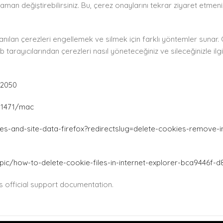
zaman değiştirebilirsiniz. Bu, çerez onaylarını tekrar ziyaret etmeniz
llanılan çerezleri engellemek ve silmek için farklı yöntemler sunar
web tarayıcılarından çerezleri nasıl yöneteceğiniz ve sileceğinizle il
32050
i11471/mac
ies-and-site-data-firefox?redirectslug=delete-cookies-remove-i
pic/how-to-delete-cookie-files-in-internet-explorer-bca9446f
ts official support documentation.