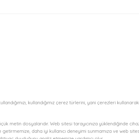
landığımızı, kullandığımız çerez türlerini, yani çerezleri kullanarak t
üçük metin dosyalarıdır. Web sitesi tarayıcınıza yüklendiğinde ciha
e getirmemize, daha iyi kullanıcı deneyimi sunmamıza ve web sites
 ihtiyaç duyduğunu analiz etmemize yardımcı olur.