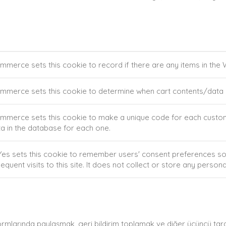
PTION
erce sets this cookie to record if there are any items in th
erce sets this cookie to determine when cart contents/data
erce sets this cookie to make a unique code for each customer
ta in the database for each one.
es sets this cookie to remember users' consent preferences so 
quent visits to this site. It does not collect or store any persona
rmlarında paylaşmak, geri bildirim toplamak ve diğer üçüncü taraf öz