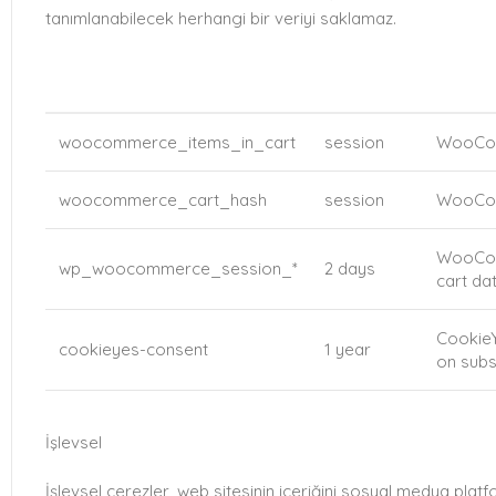
tanımlanabilecek herhangi bir veriyi saklamaz.
COOKIE
DURATION
DESCRI
woocommerce_items_in_cart
session
WooComm
woocommerce_cart_hash
session
WooComm
WooComm
wp_woocommerce_session_*
2 days
cart da
CookieY
cookieyes-consent
1 year
on subse
İşlevsel
İşlevsel çerezler, web sitesinin içeriğini sosyal medya platfo