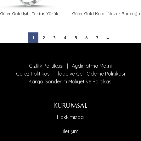
Güler Gold Işıltı Tektaş Yüzük
Güler Gold Kalpli Nazar Boncuğu
Çocuk Küpesi
1
2
3
4
5
6
7
→
Gizlilik Politikası
|
Aydınlatma Metni
Çerez Politikası
|
İade ve Geri Ödeme Politikası
Kargo Gönderim Maliyet ve Politikası
KURUMSAL
Hakkımızda
İletişim