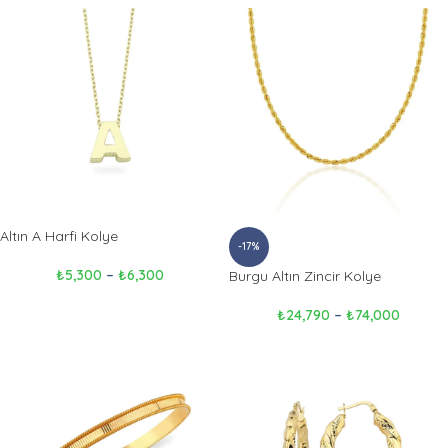
Altın A Harfi Kolye
-17%
₺
5,300
–
₺
6,300
Burgu Altın Zincir Kolye
₺
24,790
–
₺
74,000