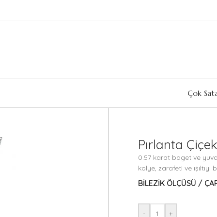
Çok Sat
Pırlanta Çiçek
0.57 karat baget ve yuva
kolye, zarafeti ve ışıltıyı 
BILEZIK ÖLÇÜSÜ / ÇAP
-
+