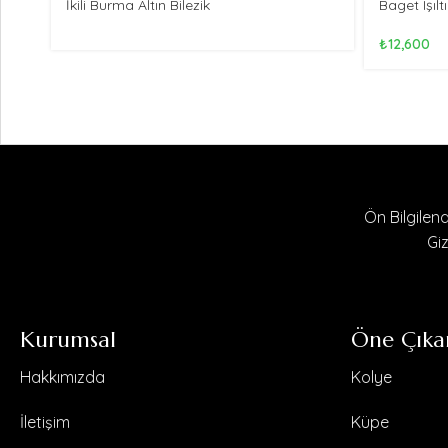
İkili Burma Altın Bilezik
Baget Işılt
₺
12,600
Ön Bilgile
Giz
Kurumsal
Öne Çıka
Hakkımızda
Kolye
İletişim
Küpe