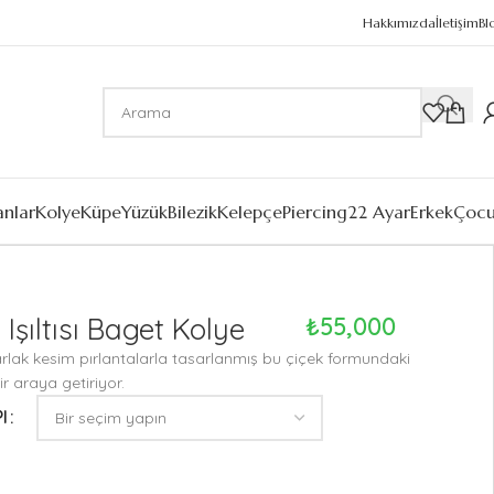
Hakkımızda
İletişim
Bl
anlar
Kolye
Küpe
Yüzük
Bilezik
Kelepçe
Piercing
22 Ayar
Erkek
Çoc
 Işıltısı Baget Kolye
₺
55,000
rlak kesim pırlantalarla tasarlanmış bu çiçek formundaki
bir araya getiriyor.
I