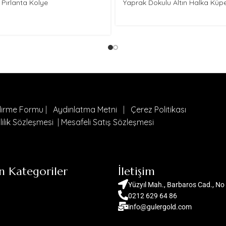
ı Pırlanta Kolye
Yaprak Dokulu Altın Halka Küp
ndirme Formu
|
Aydınlatma Metni
|
Çerez Politikası
lilik Sözleşmesi
|
Mesafeli Satış Sözleşmesi
n Kategoriler
İletişim
Yüzyıl Mah., Barbaros Cad., No 
0212 629 64 86
info@gulergold.com