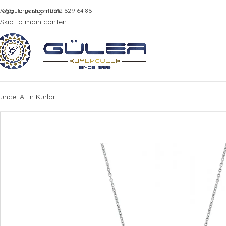
Skip to navigation
nfo@gulergold.com
0212 629 64 86
Skip to main content
üncel Altın Kurları