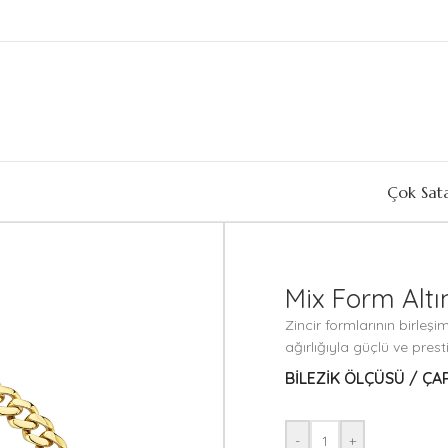
Çok Sat
Mix Form Altı
Zincir formlarının birleş
ağırlığıyla güçlü ve prestij
BILEZIK ÖLÇÜSÜ / ÇAP
-
+