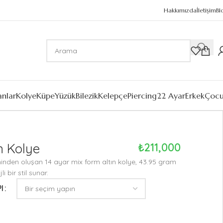
Hakkımızda
İletişim
Bl
anlar
Kolye
Küpe
Yüzük
Bilezik
Kelepçe
Piercing
22 Ayar
Erkek
Çoc
n Kolye
₺
211,000
iminden oluşan 14 ayar mix form altın kolye, 43.95 gram
li bir stil sunar.
I