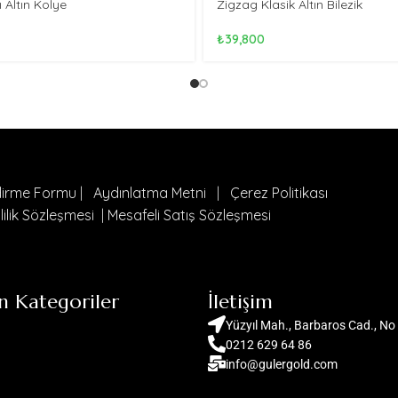
ı Altın Kolye
Zigzag Klasik Altın Bilezik
₺
39,800
ndirme Formu
|
Aydınlatma Metni
|
Çerez Politikası
lilik Sözleşmesi
|
Mesafeli Satış Sözleşmesi
n Kategoriler
İletişim
Yüzyıl Mah., Barbaros Cad., No 
0212 629 64 86
info@gulergold.com