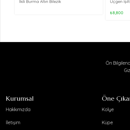
İkili Burma Altın Bilezik
Üçgen Işılt
₺
8,800
Ön Bilgile
Giz
Kurumsal
Öne Çıka
Hakkımızda
Kolye
İletişim
Küpe