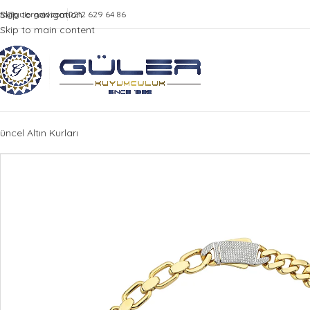
Skip to navigation
nfo@gulergold.com
0212 629 64 86
Skip to main content
üncel Altın Kurları