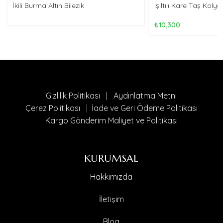
İkili Burma Altın Bilezik
Işıltılı Kare Taş Kolye
₺
10,300
Gizlilik Politikası
|
Aydınlatma Metni
Çerez Politikası
|
İade ve Geri Ödeme Politikası
Kargo Gönderim Maliyet ve Politikası
KURUMSAL
Hakkımızda
İletişim
Blog