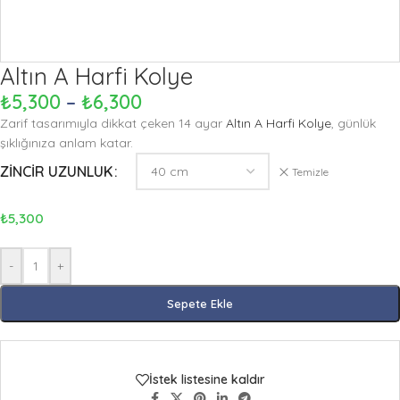
Altın A Harfi Kolye
₺
5,300
–
₺
6,300
Zarif tasarımıyla dikkat çeken 14 ayar
Altın A Harfi Kolye
, günlük
şıklığınıza anlam katar.
ZINCIR UZUNLUK
Temizle
₺
5,300
-
+
Sepete Ekle
İstek listesine kaldır