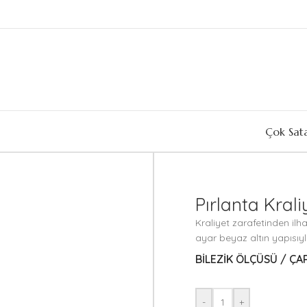
Çok Sat
Pırlanta Krali
Kraliyet zarafetinden ilh
ayar beyaz altın yapısıyl
BILEZIK ÖLÇÜSÜ / ÇAP
-
+