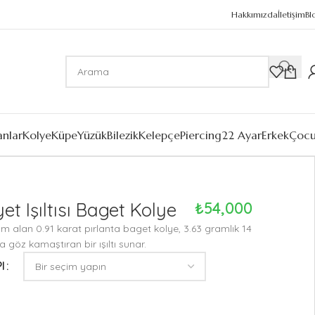
Hakkımızda
İletişim
Bl
anlar
Kolye
Küpe
Yüzük
Bilezik
Kelepçe
Piercing
22 Ayar
Erkek
Çoc
yet Işıltısı Baget Kolye
₺
54,000
am alan 0.91 karat pırlanta baget kolye, 3.63 gramlık 14
a göz kamaştıran bir ışıltı sunar.
I