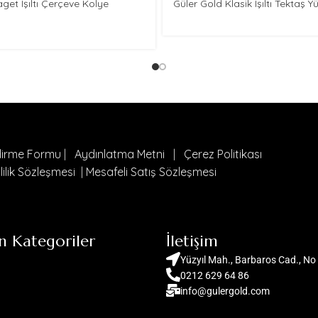
aget Işıltı Çerçeve Kolye
Güler Gold Klasik Işıltı Tektaş Y
ndirme Formu
|
Aydınlatma Metni
|
Çerez Politikası
lilik Sözleşmesi
|
Mesafeli Satış Sözleşmesi
n Kategoriler
İletişim
Yüzyıl Mah., Barbaros Cad., No 
0212 629 64 86
info@gulergold.com