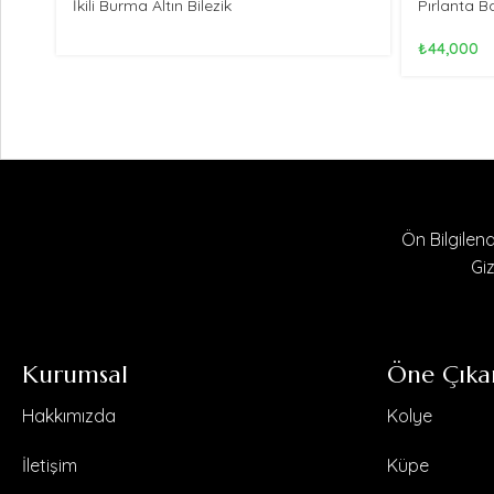
İkili Burma Altın Bilezik
Pırlanta B
₺
44,000
Ön Bilgile
Giz
Kurumsal
Öne Çıka
Hakkımızda
Kolye
İletişim
Küpe