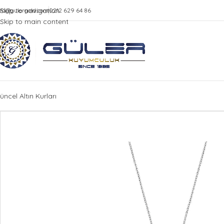
Skip to navigation
nfo@gulergold.com
0212 629 64 86
Skip to main content
üncel Altın Kurları