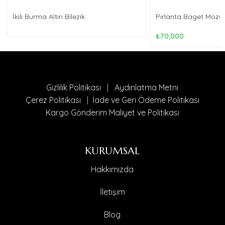
İkili Burma Altın Bilezik
Pırlanta Baget Mozaik
₺
70,000
Gizlilik Politikası
|
Aydınlatma Metni
Çerez Politikası
|
İade ve Geri Ödeme Politikası
Kargo Gönderim Maliyet ve Politikası
KURUMSAL
Hakkımızda
İletişim
Blog